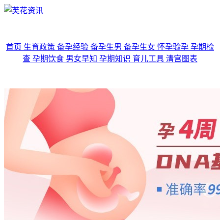
首页
生育政策
备孕经验
备孕生男
备孕生女
怀孕验孕
孕期检
查
孕期饮食
男女早知
孕期知识
育儿工具
清宫图表