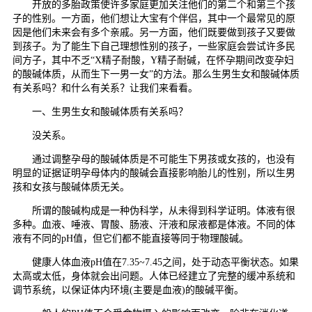
开放的多胎政策使许多家庭更加关注他们的第二个和第三个孩
子的性别。一方面，他们想让大宝有个伴侣，其中一个最常见的原
因是他们未来会有多个亲戚。另一方面，他们既要做到孩子又要做
到孩子。为了能生下自己理想性别的孩子，一些家庭会尝试许多民
间方子，其中不乏“X精子耐酸，Y精子耐碱，在怀孕期间改变孕妇
的酸碱体质，从而生下一男一女”的方法。那么生男生女和酸碱体质
有关系吗？和什么有关系？让我们来看看。
一、生男生女和酸碱体质有关系吗？
没关系。
通过调整孕母的酸碱体质是不可能生下男孩或女孩的，也没有
明显的证据证明孕母体内的酸碱会直接影响胎儿的性别，所以生男
孩和女孩与酸碱体质无关。
所谓的酸碱构成是一种伪科学，从未得到科学证明。体液有很
多种。血液、唾液、胃酸、肠液、汗液和尿液都是体液。不同的体
液有不同的pH值，但它们都不能直接等同于物理酸碱。
健康人体血液pH值在7.35~7.45之间，处于动态平衡状态。如果
太高或太低，身体就会出问题。人体已经建立了完整的缓冲系统和
调节系统，以保证体内环境(主要是血液)的酸碱平衡。