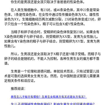
你生的是男孩还是女孩只取决于准爸爸的性染色体。
在人类生殖细胞中，有23对，或46条染色体，其中22条是常染
色体，1条是性染色体，在女性中通过性传播染色体为XX，雄性性
染色为XY。生殖细胞经历两次减数分裂，23对染色体变成23对，卵
子只包含一个性染色体X，精子可以包含X或Y性染色体。
当精子和卵子结合时，受精卵的染色体恢复到23对。如果含有
X染色体的精子与卵子结合，则受精卵为XX型，发育为女性胎儿。
如果含有Y染色体的精子与卵子结合，则受精卵为XY型，发育为男
性胎儿。
所以，生男孩还是女孩取决于X精子还是Y精子受精。而精子与
卵子的结合是随机的，不能人为控制，各种生男生女的偏方都不靠
谱。
生育是一个伦理和道德问题。单就技术而言，只有试管婴儿技
术是可靠的选择男女生育方法。然而，在中国制造试管婴儿需要满
足相关条件和适应证。
推荐阅读：
男性生儿子秘方有哪些？生男生女和男方有关还是女方有关？
生儿子调理碱性食物有用吗？影响生男生女的因素有哪些？