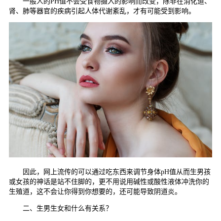
一般人的PH值不会受食物摄入的影响而改变，除非在消化道、
肾、肺等器官的疾病引起人体代谢紊乱，才有可能受到影响。
因此，网上流传的可以通过吃东西来调节身体pH值从而生男孩
或女孩的神话是站不住脚的，更不用说用碱性或酸性液体冲洗你的
生殖道，这不会让你得到你想要的，还可能导致阴道炎。
二、生男生女和什么有关系？