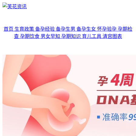
首页
生育政策
备孕经验
备孕生男
备孕生女
怀孕验孕
孕期检
查
孕期饮食
男女早知
孕期知识
育儿工具
清宫图表