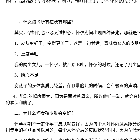
体贴，是我爸妈的“小棉袄”，所以，最终怀上了，那么怀女孩的所有
一、怀女孩的所有症状有哪些？
其实，孕妇们也不必太过担心，怀孕期间出现四种征兆，那就是“
1、皮肤变好了，变得更美了，这是一句老话，意味着女人的皮肤会
2、重度孕吐
我的两个女儿，一怀孕，就开始呕吐，怀孕的时候，还请了几个星
3、胎心不足
女孩子的身体素质比较差，在测量胎儿的时候，会有微弱的声响，一般都是
4、胎动的幅度很大，因为是面对着母亲，所以他们一动，就会在地
的拳头和脚了。
二、为什么怀女孩皮肤会变好？
怀孕初期不一定怀孕了皮肤就变好，因为每个人对体内激素跟分泌物
妇专用的护肤品可以用的，每个人怀孕后的皮肤状况不同，因为孕激