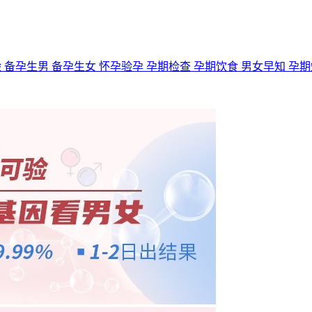
验
备孕生男
备孕生女
怀孕验孕
孕期检查
孕期饮食
男女早知
孕期