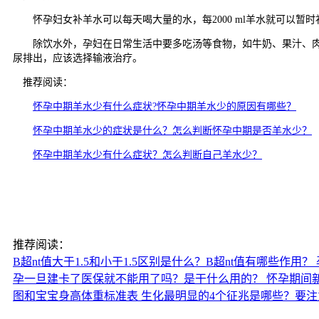
怀孕妇女补羊水可以每天喝大量的水，每2000 ml羊水就可以暂
除饮水外，孕妇在日常生活中要多吃汤等食物，如牛奶、果汁、肉汤
尿排出，应该选择输液治疗。
推荐阅读：
怀孕中期羊水少有什么症状?怀孕中期羊水少的原因有哪些？
怀孕中期羊水少的症状是什么？怎么判断怀孕中期是否羊水少？
怀孕中期羊水少有什么症状？怎么判断自己羊水少？
推荐阅读：
B超nt值大于1.5和小于1.5区别是什么？B超nt值有哪些作用？
孕一旦建卡了医保就不能用了吗？是干什么用的？
怀孕期间
图和宝宝身高体重标准表
生化最明显的4个征兆是哪些？要注