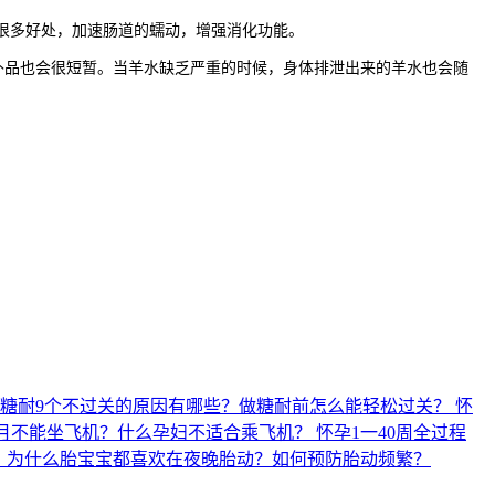
来很多好处，加速肠道的蠕动，增强消化功能。
品也会很短暂。当羊水缺乏严重的时候，身体排泄出来的羊水也会随
个糖耐9个不过关的原因有哪些？做糖耐前怎么能轻松过关？
怀
月不能坐飞机？什么孕妇不适合乘飞机？
怀孕1一40周全过程
？
为什么胎宝宝都喜欢在夜晚胎动？如何预防胎动频繁？