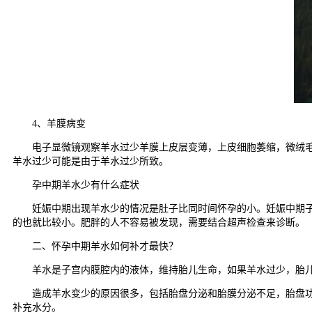
4、羊膜病变
电子显微镜观察羊水过少羊膜上皮层变薄，上皮细胞萎缩，微绒毛短
羊水过少可能是由于羊水过少所致。
孕中期羊水少有什么症状
妊娠中期出现羊水少的情况是肚子比同时间怀孕的小。妊娠中期子宫
的也就比较小。肥胖的人不容易被发现，需要结合超声检查来诊断。
二、怀孕中期羊水如何补才最快？
羊水是子宫内膜腔内的液体，维持胎儿生命，如果羊水过少，胎儿
造成羊水变少的原因很多，包括胎盘分泌和胎膜分泌不足，胎盘功能
补充水分。