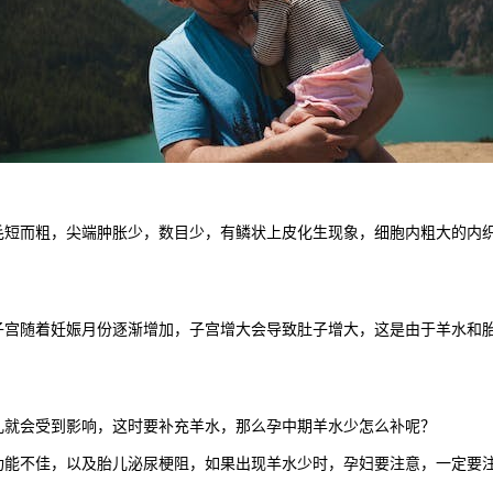
而粗，尖端肿胀少，数目少，有鳞状上皮化生现象，细胞内粗大的内织
随着妊娠月份逐渐增加，子宫增大会导致肚子增大，这是由于羊水和胎
就会受到影响，这时要补充羊水，那么孕中期羊水少怎么补呢？
不佳，以及胎儿泌尿梗阻，如果出现羊水少时，孕妇要注意，一定要注