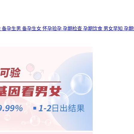
验
备孕生男
备孕生女
怀孕验孕
孕期检查
孕期饮食
男女早知
孕期