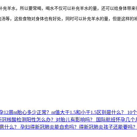
时补充羊水，所以要常喝，喝水不仅可以补充羊水的量，还可以给身体带
等，这些食物对身体也有好处，同时可以补充羊水的量，但是这样的补
孕12周nt胎心多少正常？nt值大于1.5和小于1.5区别是什么？
10
新冠核酸检测阳性怎么办？对胎儿有影响吗？
国际航班怀孕几个
意什么？
孕妇得新冠肺炎能自愈吗？得新冠肺炎孩子还能要吗