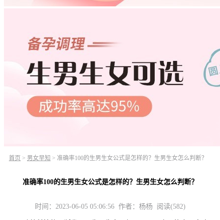
首页
>
男女早知
>
准确率100的生男生女公式是怎样的？生男生女怎么判断？
准确率100的生男生女公式是怎样的？生男生女怎么判断？
时间：2023-06-05 05:06:56 作者：杨杨 阅读(582)