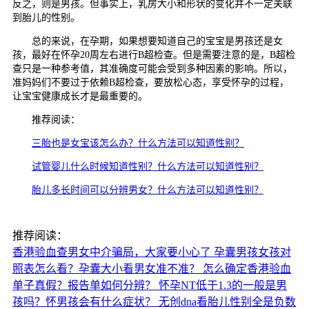
反之，则是男孩。但事实上，乳房大小和形状的变化并不一定关联
到胎儿的性别。
总的来说，在孕期，如果想要知道自己的宝宝是男孩还是女
孩，最好在怀孕20周左右进行B超检查。但是需要注意的是，B超检
查只是一种参考值，其准确度可能会受到多种因素的影响。所以，
准妈妈们不要过于依赖B超检查，要放松心态，享受怀孕的过程，
让宝宝健康成长才是最重要的。
推荐阅读：
三胎也是女宝该怎么办？什么方法可以知道性别？
试管婴儿什么时候知道性别？什么方法可以知道性别？
胎儿多长时间可以分辨男女？什么方法可以知道性别？
推荐阅读：
香港验血查男女中介骗局，大家要小心了
孕囊男孩女孩对
照表怎么看？孕囊大小看男女准不准？
怎么确定香港验血
单子真假？报告单如何分辨？
怀孕NT低于1.3的一般是男
孩吗？怀男孩会有什么症状？
无创dna看胎儿性别全是负数