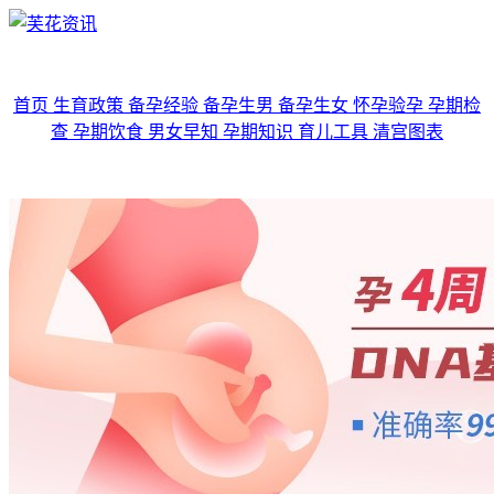
首页
生育政策
备孕经验
备孕生男
备孕生女
怀孕验孕
孕期检
查
孕期饮食
男女早知
孕期知识
育儿工具
清宫图表