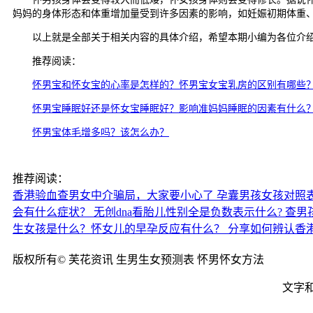
妈妈的身体形态和体重增加量受到许多因素的影响，如妊娠初期体重
以上就是全部关于相关内容的具体介绍，希望本期小编为各位介绍
推荐阅读：
怀男宝和怀女宝的心率是怎样的？怀男宝女宝乳房的区别有哪些
怀男宝睡眠好还是怀女宝睡眠好？影响准妈妈睡眠的因素有什么
怀男宝体毛增多吗？该怎么办？
推荐阅读：
香港验血查男女中介骗局，大家要小心了
孕囊男孩女孩对照
会有什么症状？
无创dna看胎儿性别全是负数表示什么?
查男
生女孩是什么？怀女儿的早孕反应有什么？
分享如何辨认香
版权所有© 芙花资讯 生男生女预测表 怀男怀女方法
文字和