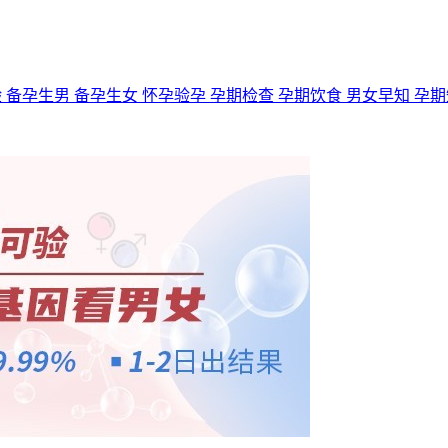
验
备孕生男
备孕生女
怀孕验孕
孕期检查
孕期饮食
男女早知
孕期