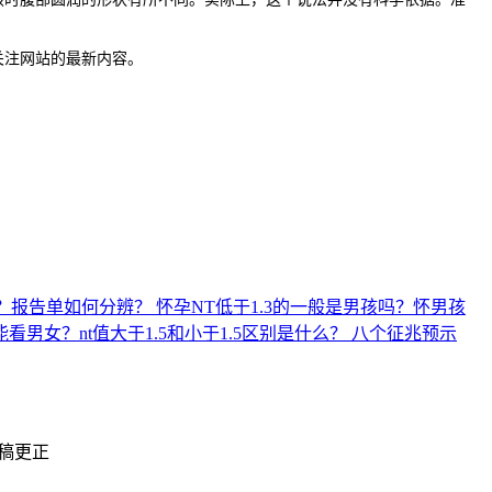
关注网站的最新内容。
？报告单如何分辨？
怀孕NT低于1.3的一般是男孩吗？怀男孩
能看男女？nt值大于1.5和小于1.5区别是什么？
八个征兆预示
删稿更正