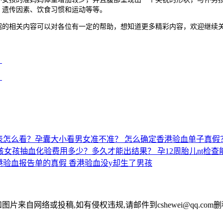
、遗传因素、饮食习惯和运动等等。
的相关内容可以对各位有一定的帮助，想知道更多精彩内容，欢迎继续
？
？
表怎么看？孕囊大小看男女准不准？
怎么确定香港验血单子真假
孩女孩抽血化验费用多少？多久才能出结果？
孕12周胎儿nt检查
港验血报告单的真假
香港验血没y却生了男孩
图片来自网络或投稿,如有侵权违规,请邮件到cshewei@qq.com