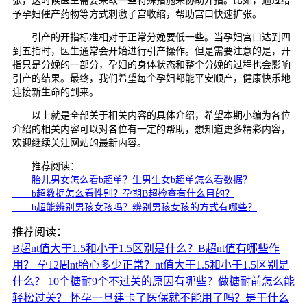
张，这时候医生需要采取一些特殊措施来协助开指。比如，通过给
予孕妇催产药物等方式刺激子宫收缩，帮助宫口快速扩张。
引产的开指标准相对于正常分娩要低一些。当孕妇宫口达到四
到五指时，医生通常会开始进行引产操作。但是需要注意的是，开
指只是分娩的一部分，孕妇的身体状态和整个分娩的过程也会影响
引产的结果。最终，我们希望每个孕妇都能平安顺产，健康快乐地
迎接新生命的到来。
以上就是全部关于相关内容的具体介绍，希望本期小编为各位
介绍的相关内容可以对各位有一定的帮助，想知道更多精彩内容，
欢迎继续关注网站的最新内容。
推荐阅读：
胎儿男女怎么看b超单？生男生女b超单怎么看数据？
b超数据怎么看性别？孕期B超检查有什么目的？
b超能辨别男孩女孩吗？辨别男孩女孩的方式有哪些？
推荐阅读：
B超nt值大于1.5和小于1.5区别是什么？B超nt值有哪些作
用？
孕12周nt胎心多少正常？nt值大于1.5和小于1.5区别是
什么？
10个糖耐9个不过关的原因有哪些？做糖耐前怎么能
轻松过关？
怀孕一旦建卡了医保就不能用了吗？是干什么