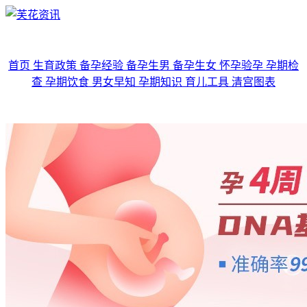
首页
生育政策
备孕经验
备孕生男
备孕生女
怀孕验孕
孕期检
查
孕期饮食
男女早知
孕期知识
育儿工具
清宫图表