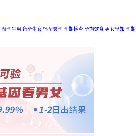
验
备孕生男
备孕生女
怀孕验孕
孕期检查
孕期饮食
男女早知
孕期