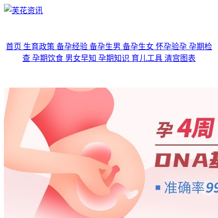
首页
生育政策
备孕经验
备孕生男
备孕生女
怀孕验孕
孕期检
查
孕期饮食
男女早知
孕期知识
育儿工具
清宫图表