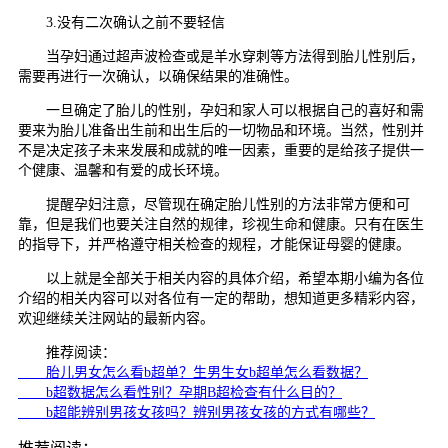
3.没有二次确认之前不要轻信
当孕妇通过超声波检查或是羊水穿刺等方法得到胎儿性别后，
需要再进行一次确认，以确保结果的准确性。
一旦确定了胎儿的性别，孕妇和家人可以根据自己的喜好和需
要来为胎儿准备出生前和出生后的一切物品和环境。当然，性别并
不是决定孩子未来发展和成就的唯一因素，重要的是给孩子提供一
个健康、温馨和有爱的成长环境。
提醒孕妇注意，尽管现在确定胎儿性别的方法非常方便和可
靠，但是我们也要关注自然的规律，珍视生命和健康。只有在医生
的指导下，并严格遵守相关检查的规程，才能保证母婴的健康。
以上就是全部关于相关内容的具体介绍，希望本期小编为各位
介绍的相关内容可以对各位有一定的帮助，想知道更多精彩内容，
欢迎继续关注网站的最新内容。
推荐阅读：
胎儿男女怎么看b超单？生男生女b超单怎么看数据？
b超数据怎么看性别？孕期B超检查有什么目的？
b超能辨别男孩女孩吗？辨别男孩女孩的方式有哪些？