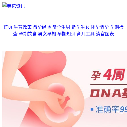
首页
生育政策
备孕经验
备孕生男
备孕生女
怀孕验孕
孕期检
查
孕期饮食
男女早知
孕期知识
育儿工具
清宫图表