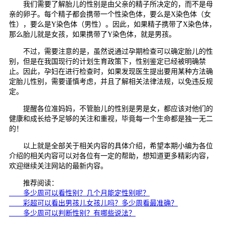
我们需要了解胎儿的性别是由父亲的精子所决定的，而不是母
亲的卵子。每个精子都会携带一个性染色体，要么是X染色体（女
性），要么是Y染色体（男性）。因此，如果精子携带了X染色体，
那么胎儿就是女孩，如果携带了Y染色体，就是男孩。
不过，需要注意的是，虽然说通过孕期检查可以确定胎儿的性
别，但是在我国现行的计划生育政策下，性别鉴定已经被明确禁
止。因此，孕妇在进行检查时，如果发现医生提出要用某种方法确
定胎儿性别，需要谨慎考虑，并且了解相关法律法规，以免违反规
定。
提醒各位准妈妈，不管胎儿的性别是男是女，都应该对他们的
健康和成长给予足够的关注和重视，毕竟每一个生命都是独一无二
的！
以上就是全部关于相关内容的具体介绍，希望本期小编为各位
介绍的相关内容可以对各位有一定的帮助，想知道更多精彩内容，
欢迎继续关注网站的最新内容。
推荐阅读：
多少周可以看性别？几个月能定性别呢？
彩超可以看出男孩儿女孩儿吗？多少周看最准确？
多少周可以判断性别？有哪些说法？