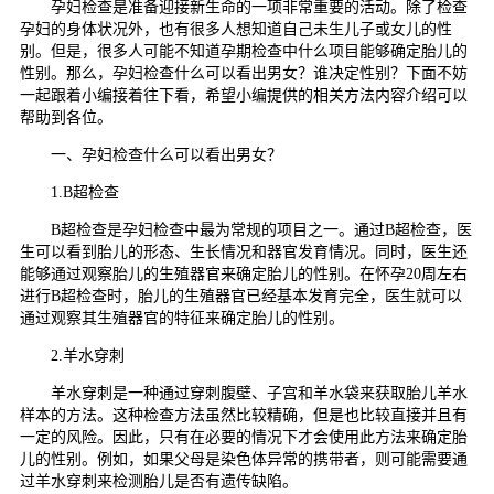
孕妇检查是准备迎接新生命的一项非常重要的活动。除了检查
孕妇的身体状况外，也有很多人想知道自己未生儿子或女儿的性
别。但是，很多人可能不知道孕期检查中什么项目能够确定胎儿的
性别。那么，孕妇检查什么可以看出男女？谁决定性别？下面不妨
一起跟着小编接着往下看，希望小编提供的相关方法内容介绍可以
帮助到各位。
一、孕妇检查什么可以看出男女？
1.B超检查
B超检查是孕妇检查中最为常规的项目之一。通过B超检查，医
生可以看到胎儿的形态、生长情况和器官发育情况。同时，医生还
能够通过观察胎儿的生殖器官来确定胎儿的性别。在怀孕20周左右
进行B超检查时，胎儿的生殖器官已经基本发育完全，医生就可以
通过观察其生殖器官的特征来确定胎儿的性别。
2.羊水穿刺
羊水穿刺是一种通过穿刺腹壁、子宫和羊水袋来获取胎儿羊水
样本的方法。这种检查方法虽然比较精确，但是也比较直接并且有
一定的风险。因此，只有在必要的情况下才会使用此方法来确定胎
儿的性别。例如，如果父母是染色体异常的携带者，则可能需要通
过羊水穿刺来检测胎儿是否有遗传缺陷。