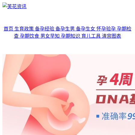
首页
生育政策
备孕经验
备孕生男
备孕生女
怀孕验孕
孕期检
查
孕期饮食
男女早知
孕期知识
育儿工具
清宫图表