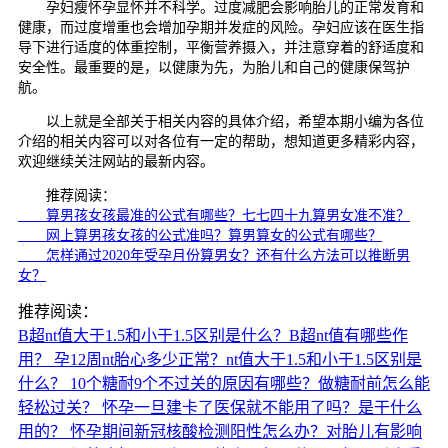
孕妇瘦怀孕显怀并不科学。过度减肥会影响胎儿的正常发育和
健康，而过度增重也会增加孕期并发症的风险。孕妇应该在医生指
导下进行适度的体重控制，平衡营养摄入，并注意穿着的舒适度和
安全性。最重要的是，以健康为先，为胎儿和自己的健康保驾护
航。
以上就是全部关于相关内容的具体介绍，希望本期小编为各位
介绍的相关内容可以对各位有一定的帮助，想知道更多精彩内容，
欢迎继续关注网站的最新内容。
推荐阅读：
算男孩女孩最准的公式有哪些？七七四十九算男女准不准？
网上算男孩女孩的公式准吗？算男算女的公式有哪些？
怎样通过2020年受孕月份算男女？还有什么方法可以推断男
女？
推荐阅读：
B超nt值大于1.5和小于1.5区别是什么？B超nt值有哪些作
用？
孕12周nt胎心多少正常？nt值大于1.5和小于1.5区别是
什么？
10个糖耐9个不过关的原因有哪些？做糖耐前怎么能
轻松过关？
怀孕一旦建卡了医保就不能用了吗？是干什么
用的？
怀孕期间新冠核酸检测阳性怎么办？对胎儿有影响