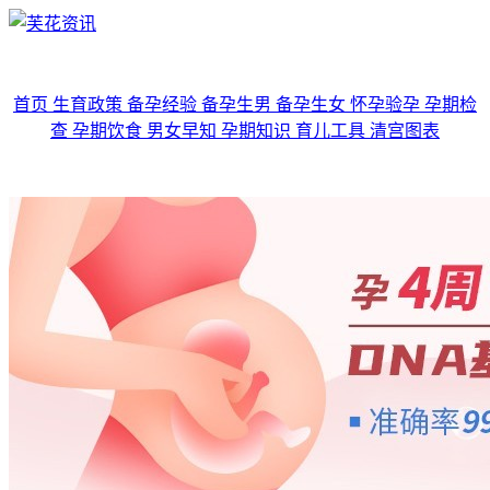
首页
生育政策
备孕经验
备孕生男
备孕生女
怀孕验孕
孕期检
查
孕期饮食
男女早知
孕期知识
育儿工具
清宫图表