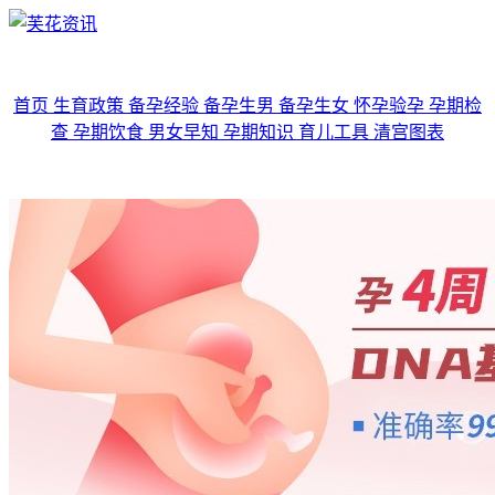
首页
生育政策
备孕经验
备孕生男
备孕生女
怀孕验孕
孕期检
查
孕期饮食
男女早知
孕期知识
育儿工具
清宫图表