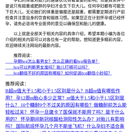
孕妇的体重对胎儿的健康状况有着重要的影响。但是其实并不
是说只有超重或肥胖的孕妇才会生下巨大儿。任何孕妇都有可能生
下巨大儿，无论她们的体重是偏瘦还是超重，都需要定期进行产前
检查并注意自身的饮食和锻炼习惯。如果您正在计划怀孕或已经怀
孕，请务必咨询专业医师的意见以确保您和胎儿的健康。
以上就是全部关于相关内容的具体介绍，希望本期小编为各位
介绍的相关内容可以对各位有一定的帮助，想知道更多精彩内容，
欢迎继续关注网站的最新内容。
推荐阅读：
孕期hcg怎么看男女？怎么正确的看hcg报告单？
hcg可以判断男女准吗？胎儿打嗝可以吗？
hcg翻倍不好的原因有哪些？如何促进hcg翻倍小妙招？
推荐阅读：
B超nt值大于1.5和小于1.5区别是什么？B超nt值有哪些作
用？
孕12周nt胎心多少正常？nt值大于1.5和小于1.5区别是
什么？
10个糖耐9个不过关的原因有哪些？做糖耐前怎么能
轻松过关？
怀孕一旦建卡了医保就不能用了吗？是干什么
用的？
怀孕期间新冠核酸检测阳性怎么办？对胎儿有影响
吗？
国际航班怀孕几个月不能坐飞机？什么孕妇不适合乘