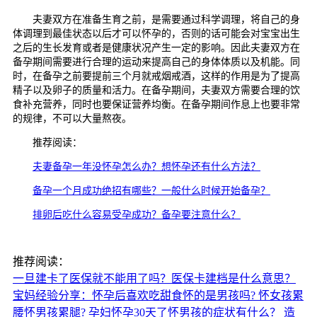
夫妻双方在准备生育之前，是需要通过科学调理，将自己的身
体调理到最佳状态以后才可以怀孕的，否则的话可能会对宝宝出生
之后的生长发育或者是健康状况产生一定的影响。因此夫妻双方在
备孕期间需要进行合理的运动来提高自己的身体体质以及机能。同
时，在备孕之前要提前三个月就戒烟戒酒，这样的作用是为了提高
精子以及卵子的质量和活力。在备孕期间，夫妻双方需要合理的饮
食补充营养，同时也要保证营养均衡。在备孕期间作息上也要非常
的规律，不可以大量熬夜。
推荐阅读：
夫妻备孕一年没怀孕怎么办？想怀孕还有什么方法？
备孕一个月成功绝招有哪些？一般什么时候开始备孕？
排卵后吃什么容易受孕成功？备孕要注意什么？
推荐阅读：
一旦建卡了医保就不能用了吗？医保卡建档是什么意思？
宝妈经验分享：怀孕后喜欢吃甜食怀的是男孩吗?
怀女孩累
腰怀男孩累腿?
孕妇怀孕30天了怀男孩的症状有什么？
造