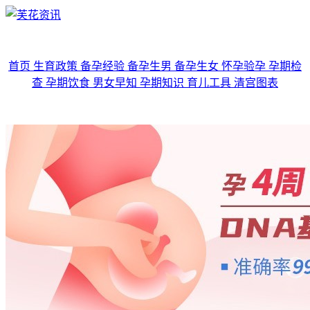
首页
生育政策
备孕经验
备孕生男
备孕生女
怀孕验孕
孕期检
查
孕期饮食
男女早知
孕期知识
育儿工具
清宫图表