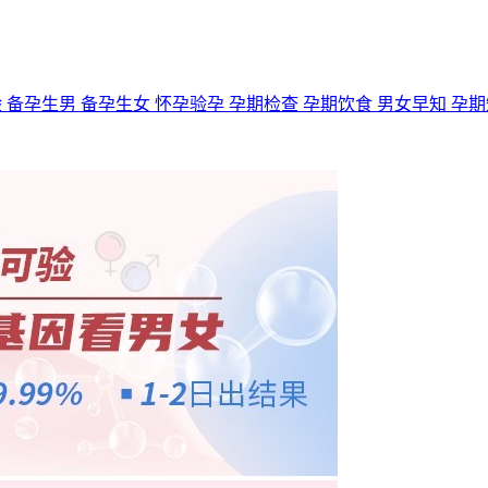
验
备孕生男
备孕生女
怀孕验孕
孕期检查
孕期饮食
男女早知
孕期