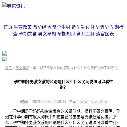
首页
生育政策
备孕经验
备孕生男
备孕生女
怀孕验孕
孕期检
查
孕期饮食
男女早知
孕期知识
育儿工具
清宫图表
首页
>
男女早知
>
孕中期怀男孩女孩的区别是什么？什么民间说法可以看性别？
孕中期怀男孩女孩的区别是什么？什么民间说法可以看性
别？
时间：2023-06-05 17:58:34 作者：姜姜 阅读(875)
孕中期是孕妈妈和宝宝发育的关键时期。据科学研究表明，孕
妇在怀孕中期有很大的概率知道自己的宝宝是男孩还是女孩。那
么，孕中期怀男孩女孩的区别是什么？什么民间说法可以看性别？