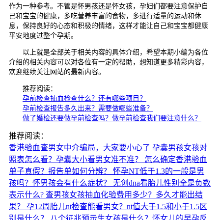
作为一种参考。不管是怀男孩还是怀女孩，孕妇们都要注意保护自
己和宝宝的健康，多吃营养丰富的食物，多进行适量的运动和休
息，保持良好的心态和积极的情绪，这样才能让自己和宝宝都健康
平安地度过整个孕期。
以上就是全部关于相关内容的具体介绍，希望本期小编为各位
介绍的相关内容可以对各位有一定的帮助，想知道更多精彩内容，
欢迎继续关注网站的最新内容。
推荐阅读：
孕前检查抽血检查什么？还有哪些项目？
孕前检查报告多久出来？需要做哪些准备？
做了婚检还要做孕前检查吗？做孕前检查我们要注意什么？
推荐阅读：
香港验血查男女中介骗局，大家要小心了
孕囊男孩女孩对
照表怎么看？孕囊大小看男女准不准？
怎么确定香港验血
单子真假？报告单如何分辨？
怀孕NT低于1.3的一般是男
孩吗？怀男孩会有什么症状？
无创dna看胎儿性别全是负数
表示什么?
查男孩女孩抽血化验费用多少？多久才能出结
果？
孕12周胎儿nt检查能看男女？nt值大于1.5和小于1.5区
别是什么？
八个征兆预示生女孩是什么？怀女儿的早孕反