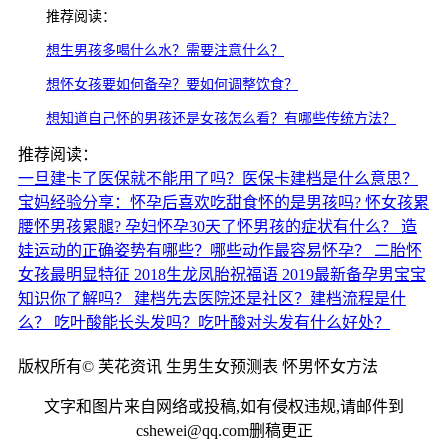
推荐阅读：
想生男孩多喝什么水？需要注意什么？
想怀女孩要如何备孕？要如何调整饮食？
想知道自己怀的男孩还是女孩怎么看？有哪些传统方法？
推荐阅读：
一旦建卡了医保就不能用了吗？医保卡建档是什么意思？
宝妈经验分享：怀孕后喜欢吃甜食怀的是男孩吗?
怀女孩累
腰怀男孩累腿?
孕妇怀孕30天了怀男孩的症状有什么？
造
娃运动的正确姿势有哪些？哪些动作最容易怀孕？
二胎怀
女孩最明显特征
2018生龙凤胎祝福语
2019最新备孕男宝宝
知识你了解吗？
建档先去医院还是社区？建档流程是什
么？
吃叶酸能长头发吗？吃叶酸对头发有什么好处？
版权所有© 芙花资讯 生男生女预测表 怀男怀女方法
文字和图片来自网络或投稿,如有侵权违规,请邮件到
cshewei@qq.com删稿更正