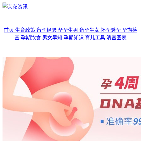
首页
生育政策
备孕经验
备孕生男
备孕生女
怀孕验孕
孕期检
查
孕期饮食
男女早知
孕期知识
育儿工具
清宫图表