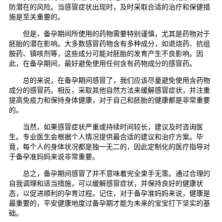
防潜在的风险。当感冒症状出现时，及时采取合适的治疗和保健措
施是至关重要的。
但是，备孕期间所使用的药物需要特别谨慎，尤其是药物对于
胚胎的潜在影响。大多数感冒药物含有多种成分，如退烧药、抗组
胺药、镇咳剂等，这些成分可能对胚胎的发育产生不良影响。因
此，在备孕期间，最好避免使用任何含有药物成分的感冒药。
总的来说，在备孕期间感冒了，我们应该尽量避免使用含药物
成分的感冒药。相反，采取其他自然方法来缓解感冒症状，并注重
提高免疫力和保持身体健康，对于自己和胚胎的健康都是非常重要
的。
当然，如果感冒症状严重或持续时间较长，建议及时咨询医
生。专业医生会根据个人情况提供最合适的建议和治疗方案。毕
竟，每个人的身体状况都是独一无二的，因此定制化的医疗指导对
于备孕准妈妈来说非常重要。
总之，备孕期间感冒了并不意味着完全束手无策。通过合理的
自我调理和适当措施，可以缓解感冒症状，并保持良好的健康状
态，以促进顺利的孕育过程。记住，对于备孕准妈妈来说，健康是
最重要的，平安健康地度过备孕期才能为未来的宝宝打下坚实的基
础。