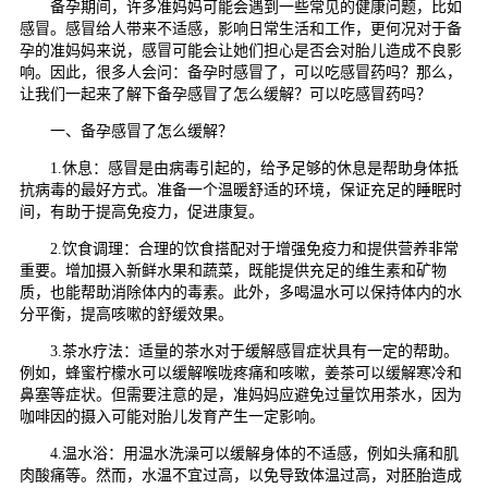
备孕期间，许多准妈妈可能会遇到一些常见的健康问题，比如
感冒。感冒给人带来不适感，影响日常生活和工作，更何况对于备
孕的准妈妈来说，感冒可能会让她们担心是否会对胎儿造成不良影
响。因此，很多人会问：备孕时感冒了，可以吃感冒药吗？那么，
让我们一起来了解下备孕感冒了怎么缓解？可以吃感冒药吗？
一、备孕感冒了怎么缓解？
1.休息：感冒是由病毒引起的，给予足够的休息是帮助身体抵
抗病毒的最好方式。准备一个温暖舒适的环境，保证充足的睡眠时
间，有助于提高免疫力，促进康复。
2.饮食调理：合理的饮食搭配对于增强免疫力和提供营养非常
重要。增加摄入新鲜水果和蔬菜，既能提供充足的维生素和矿物
质，也能帮助消除体内的毒素。此外，多喝温水可以保持体内的水
分平衡，提高咳嗽的舒缓效果。
3.茶水疗法：适量的茶水对于缓解感冒症状具有一定的帮助。
例如，蜂蜜柠檬水可以缓解喉咙疼痛和咳嗽，姜茶可以缓解寒冷和
鼻塞等症状。但需要注意的是，准妈妈应避免过量饮用茶水，因为
咖啡因的摄入可能对胎儿发育产生一定影响。
4.温水浴：用温水洗澡可以缓解身体的不适感，例如头痛和肌
肉酸痛等。然而，水温不宜过高，以免导致体温过高，对胚胎造成