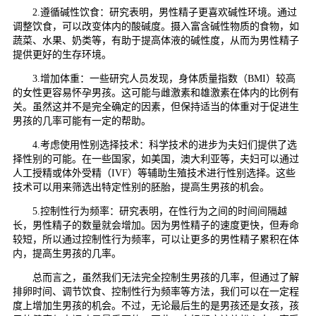
2.遵循碱性饮食：研究表明，男性精子更喜欢碱性环境。通过
调整饮食，可以改变体内的酸碱度。摄入富含碱性物质的食物，如
蔬菜、水果、奶类等，有助于提高体液的碱性度，从而为男性精子
提供更好的生存环境。
3.增加体重：一些研究人员发现，身体质量指数（BMI）较高
的女性更容易怀孕男孩。这可能与雌激素和雄激素在体内的比例有
关。虽然这并不是完全确定的因素，但保持适当的体重对于促进生
男孩的几率可能有一定的帮助。
4.考虑使用性别选择技术：科学技术的进步为夫妇们提供了选
择性别的可能。在一些国家，如美国，澳大利亚等，夫妇可以通过
人工授精或体外受精（IVF）等辅助生殖技术进行性别选择。这些
技术可以用来筛选出特定性别的胚胎，提高生男孩的机会。
5.控制性行为频率：研究表明，在性行为之间的时间间隔越
长，男性精子的数量就会增加。因为男性精子的速度更快，但寿命
较短，所以通过控制性行为频率，可以让更多的男性精子累积在体
内，提高生男孩的几率。
总而言之，虽然我们无法完全控制生男孩的几率，但通过了解
排卵时间、调节饮食、控制性行为频率等方法，我们可以在一定程
度上增加生男孩的机会。不过，无论最后生的是男孩还是女孩，孩