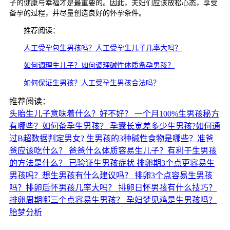
子的健康与幸福才是最重要的。因此，夫妇们应该放松心态，享受
备孕的过程，并尽量创造良好的怀孕条件。
推荐阅读：
人工受孕包生男孩吗？人工受孕生儿子几率大吗？
如何调理生儿子？如何调理碱性体质备孕男孩？
如何保证生男孩？人工受孕生男孩合法吗？
推荐阅读：
头胎生儿子意味着什么？好不好？
一个月100%生男孩秘方
有哪些？如何备孕生男孩？
孕囊长宽差多少生男孩?如何通
过B超数据判定男女?
生男孩的3种碱性食物是哪些？准爸
爸应该吃什么？
爸爸什么体质容易生儿子？有利于生男孩
的方法是什么？
已验证生男孩症状
排卵期3个点更容易生
男孩吗？想生男孩有什么建议吗？
排卵3个点容易生男孩
吗？排卵后怀男孩几率大吗？
排卵日怀男孩有什么技巧？
排卵周期哪三个点容易生男孩？
孕妇梦见鸡是生男孩吗？
胎梦分析