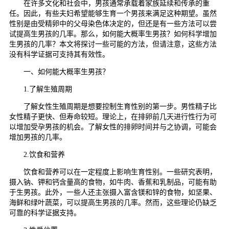
在许多文化和社会中，男孩通常承载着家族延续和传承的重
任。因此，有些夫妇希望能够生育一个男孩来满足这种期望。虽然
性别是由受精卵中的父母染色体决定的，但还是有一些方法可以尝
试提高生男孩的几率。那么，如何能大概率生男孩？如何科学增加
生男孩的几率？本文将探讨一些可能的方法，但请注意，这些方法
没有科学证据可支持其有效性。
一、如何能大概率生男孩？
1.了解生殖周期
了解女性生殖周期是想要控制生育性别的第一步。男性精子比
女性精子更快、但寿命较短。理论上，在排卵前几天进行性行为可
以增加受孕男孩的机会。了解女性的排卵时间并与之协调，可能会
增加男孩的几率。
2.饮食和营养
饮食和营养可以在一定程度上影响生育性别。一些研究表明，
摄入钠、钾和钙含量高的食物，如牛肉、香蕉和乳制品，可能有助
于生男孩。此外，一些人还主张摄入富含镁和锌的食物，如坚果、
海鲜和绿叶蔬菜，可以提高生男孩的几率。然而，这些理论仍缺乏
可靠的科学证据支持。