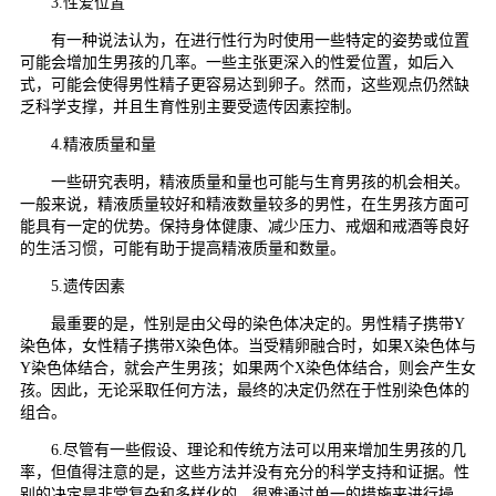
3.性爱位置
有一种说法认为，在进行性行为时使用一些特定的姿势或位置
可能会增加生男孩的几率。一些主张更深入的性爱位置，如后入
式，可能会使得男性精子更容易达到卵子。然而，这些观点仍然缺
乏科学支撑，并且生育性别主要受遗传因素控制。
4.精液质量和量
一些研究表明，精液质量和量也可能与生育男孩的机会相关。
一般来说，精液质量较好和精液数量较多的男性，在生男孩方面可
能具有一定的优势。保持身体健康、减少压力、戒烟和戒酒等良好
的生活习惯，可能有助于提高精液质量和数量。
5.遗传因素
最重要的是，性别是由父母的染色体决定的。男性精子携带Y
染色体，女性精子携带X染色体。当受精卵融合时，如果X染色体与
Y染色体结合，就会产生男孩；如果两个X染色体结合，则会产生女
孩。因此，无论采取任何方法，最终的决定仍然在于性别染色体的
组合。
6.尽管有一些假设、理论和传统方法可以用来增加生男孩的几
率，但值得注意的是，这些方法并没有充分的科学支持和证据。性
别的决定是非常复杂和多样化的，很难通过单一的措施来进行操