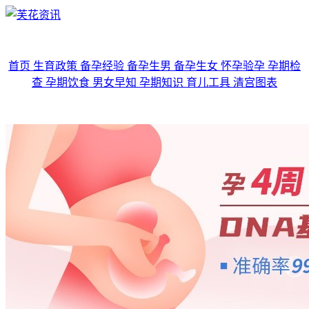
首页
生育政策
备孕经验
备孕生男
备孕生女
怀孕验孕
孕期检
查
孕期饮食
男女早知
孕期知识
育儿工具
清宫图表