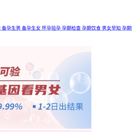
验
备孕生男
备孕生女
怀孕验孕
孕期检查
孕期饮食
男女早知
孕期