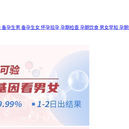
验
备孕生男
备孕生女
怀孕验孕
孕期检查
孕期饮食
男女早知
孕期