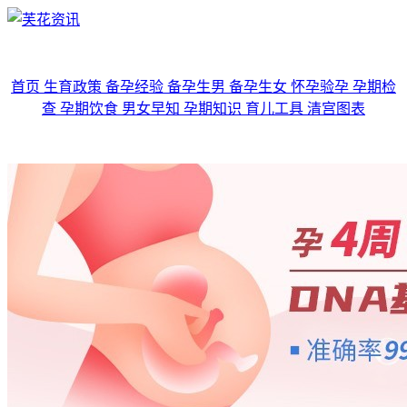
首页
生育政策
备孕经验
备孕生男
备孕生女
怀孕验孕
孕期检
查
孕期饮食
男女早知
孕期知识
育儿工具
清宫图表