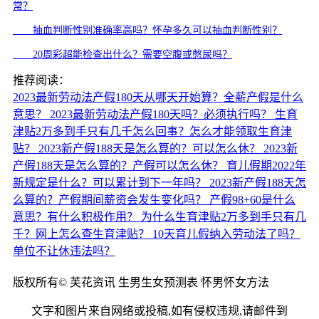
常？
抽血判断性别准确率高吗？怀孕多久可以抽血判断性别？
20周彩超能检查出什么？需要空腹或憋尿吗？
推荐阅读：
2023最新劳动法产假180天从哪天开始算？全薪产假是什么
意思？
2023最新劳动法产假180天吗？必须执行吗？
生育
津贴2万多到手只有几千怎么回事？怎么才能领取生育津
贴？
2023新产假188天是怎么算的？可以怎么休？
2023新
产假188天是怎么算的？产假可以怎么休？
育儿假期2022年
新规定是什么？可以累计到下一年吗？
2023新产假188天怎
么算的？产假期间薪资会发生变化吗？
产假98+60是什么
意思？有什么积极作用？
为什么生育津贴2万多到手只有几
千？网上怎么查生育津贴？
10天育儿假纳入劳动法了吗？
单位不让休违法吗？
版权所有© 芙花资讯 生男生女预测表 怀男怀女方法
文字和图片来自网络或投稿,如有侵权违规,请邮件到