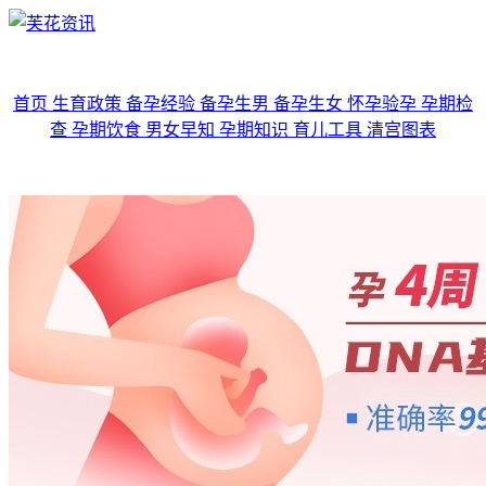
首页
生育政策
备孕经验
备孕生男
备孕生女
怀孕验孕
孕期检
查
孕期饮食
男女早知
孕期知识
育儿工具
清宫图表