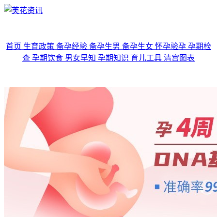
首页
生育政策
备孕经验
备孕生男
备孕生女
怀孕验孕
孕期检
查
孕期饮食
男女早知
孕期知识
育儿工具
清宫图表