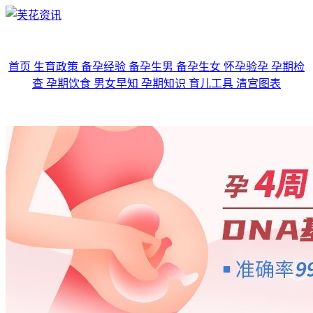
首页
生育政策
备孕经验
备孕生男
备孕生女
怀孕验孕
孕期检
查
孕期饮食
男女早知
孕期知识
育儿工具
清宫图表