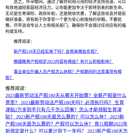
总之，怀孕期间，通过了解并利用可用的经济支持资源，可以
有效地减轻家庭经济压力，让你能更加专注于即将到来的新生命。
无论是生育保险、政府补助，还是税收优惠，了解这些信息并提前
做好准备，将有助于你享受一个更为安心和愉快的孕期。不要犹
豫，尽早咨询专业人士和相关部门，确保你不会错过任何应有的福
利或支持。
推荐阅读：
新产假218天已经实施了吗？会带来哪些负担？
晚婚晚育产假规定2023内容有哪些？有什么积极影响？
事业单位在编人员产假怎么休假？产假期间的注意事项有哪
些？
推荐阅读：
2023最新劳动法产假180天从哪天开始算？全薪产假是什么
意思？
2023最新劳动法产假180天吗？必须执行吗？
生育
津贴2万多到手只有几千怎么回事？怎么才能领取生育津
贴？
2023新产假188天是怎么算的？可以怎么休？
2023新
产假188天是怎么算的？产假可以怎么休？
育儿假期2022年
新规定是什么？可以累计到下一年吗？
2023新产假188天怎