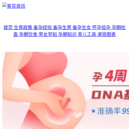
首页
生育政策
备孕经验
备孕生男
备孕生女
怀孕验孕
孕期检
查
孕期饮食
男女早知
孕期知识
育儿工具
清宫图表