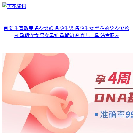
首页
生育政策
备孕经验
备孕生男
备孕生女
怀孕验孕
孕期检
查
孕期饮食
男女早知
孕期知识
育儿工具
清宫图表