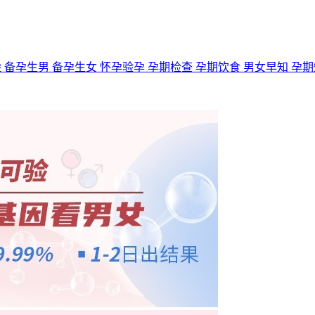
验
备孕生男
备孕生女
怀孕验孕
孕期检查
孕期饮食
男女早知
孕期