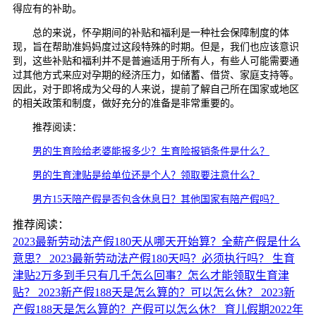
得应有的补助。
总的来说，怀孕期间的补贴和福利是一种社会保障制度的体
现，旨在帮助准妈妈度过这段特殊的时期。但是，我们也应该意识
到，这些补贴和福利并不是普遍适用于所有人，有些人可能需要通
过其他方式来应对孕期的经济压力，如储蓄、借贷、家庭支持等。
因此，对于即将成为父母的人来说，提前了解自己所在国家或地区
的相关政策和制度，做好充分的准备是非常重要的。
推荐阅读：
男的生育险给老婆能报多少？生育险报销条件是什么？
男的生育津贴是给单位还是个人？领取要注意什么？
男方15天陪产假是否包含休息日？其他国家有陪产假吗？
推荐阅读：
2023最新劳动法产假180天从哪天开始算？全薪产假是什么
意思？
2023最新劳动法产假180天吗？必须执行吗？
生育
津贴2万多到手只有几千怎么回事？怎么才能领取生育津
贴？
2023新产假188天是怎么算的？可以怎么休？
2023新
产假188天是怎么算的？产假可以怎么休？
育儿假期2022年