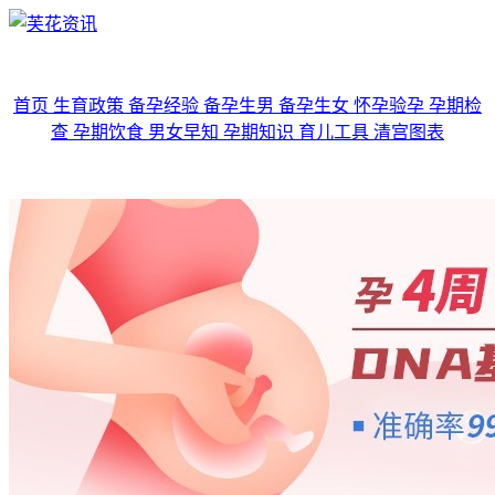
首页
生育政策
备孕经验
备孕生男
备孕生女
怀孕验孕
孕期检
查
孕期饮食
男女早知
孕期知识
育儿工具
清宫图表