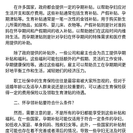
在许多国家，政府都会提供一定的孕期补贴，以帮助孕妇应对
生活开支和医疗费用。这些补贴通常包括生育补贴、产假补贴、孕
期津贴等。生育补贴通常是一笔一次性的金钱补贴，用于购买新生
儿所需的物品，如尿布、婴儿床、衣物等。产假补贴则是针对准妈
妈在怀孕期间和产假期间的收入补贴，以帮助她们在这段时间内维
持生活。而孕期津贴则是针对孕妇在怀孕期间的特殊需求和医疗费
用提供的补助。
除了政府提供的补贴外，一些公司和雇主也会为员工提供孕期
补贴和福利。这些福利可能包括额外的产假期、灵活的工作安排、
孕期健康保险等。通过这些福利，雇主可以帮助员工在孕期期间更
好地平衡工作和生活，减轻她们的经济压力。
职工社保中的生育保险往往是最容易被大家所忽视的，但对于
适婚年龄以及适孕人群来说还是比较重要的，可以通过生育保险获
得一定的费用保险以及领取生育津贴的待遇。
二、怀孕领补贴要符合什么条件？
然而，需要注意的是，不是所有的孕妇都能享受到这些补贴和
福利。在一些国家，孕期补贴可能仅适用于符合一定条件的孕妇，
如低收入家庭、单身妈妈、残疾妇女等。此外，一些国家的补贴制
度可能也存在着不完善或者滞后的情况，导致一些孕妇无法及时获