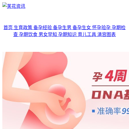
首页
生育政策
备孕经验
备孕生男
备孕生女
怀孕验孕
孕期检
查
孕期饮食
男女早知
孕期知识
育儿工具
清宫图表