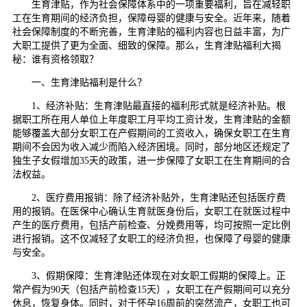
生育津贴，作为社会保障体系中的一项重要福利，旨在减轻职
工在生育期间的经济负担，保障母婴的健康与安全。近年来，随着
社会保障制度的不断完善，生育津贴的福利内容也日益丰富，为广
大职工提供了更为全面、细致的保障。那么，生育津贴福利大揭
秘：谁有资格领取？
一、生育津贴福利是什么？
1、经济补贴：生育津贴最直接的福利形式就是经济补贴。根
据职工所在用人单位上年度职工月平均工资计发，生育津贴的金额
能够覆盖大部分女职工在产假期间的工资收入，确保女职工在生育
期间不会因为收入减少而陷入经济困境。同时，部分地区还规定了
独生子女假增加35天的政策，进一步保障了女职工在生育期间的合
法权益。
2、医疗费用报销：除了经济补贴外，生育津贴还包括医疗费
用的报销。在医保中心确认生育就医身份后，女职工在就医过程中
产生的医疗费用，包括产前检查、分娩费用等，均可按照一定比例
进行报销。这不仅减轻了女职工的经济负担，也保障了母婴的健康
与安全。
3、假期保障：生育津贴还体现在对女职工假期的保障上。正
常产假为90天（包括产前检查15天），女职工在产假期间可以充分
休息，恢复身体。同时，对于怀孕16周前的突然流产，女职工也可