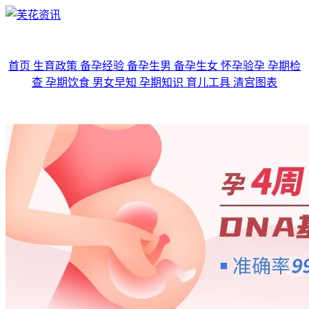
首页
生育政策
备孕经验
备孕生男
备孕生女
怀孕验孕
孕期检
查
孕期饮食
男女早知
孕期知识
育儿工具
清宫图表