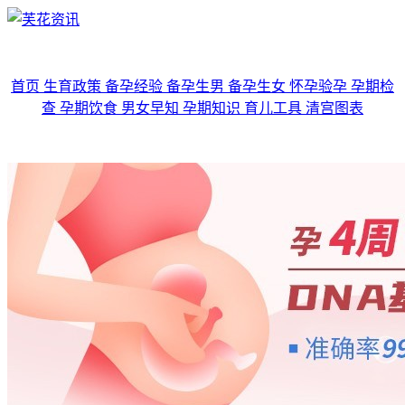
首页
生育政策
备孕经验
备孕生男
备孕生女
怀孕验孕
孕期检
查
孕期饮食
男女早知
孕期知识
育儿工具
清宫图表