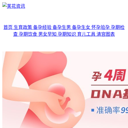
首页
生育政策
备孕经验
备孕生男
备孕生女
怀孕验孕
孕期检
查
孕期饮食
男女早知
孕期知识
育儿工具
清宫图表