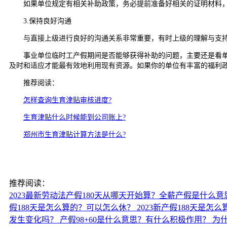
如果单位规定有相关补助政策，务必提前准备好相关的证明材料，
3.保持良好沟通
与直接上级进行良好的沟通关系非常重要，有时上级的理解与支持
事业单位临时工产假期间是否能够获得补助的问题，主要还是看单位
及时和适应才能最有效地利用现有资源。如果你的单位有丰富的福利政
推荐阅读：
怎样查询生育津贴审核进度?
生育津贴什么时候能到公司账上?
郑州市生育津贴计算方法是什么?
推荐阅读：
2023最新劳动法产假180天从哪天开始算？全薪产假是什么意
假188天是怎么算的？可以怎么休？
2023新产假188天是
发生变化吗？
产假98+60是什么意思？有什么积极作用？
为