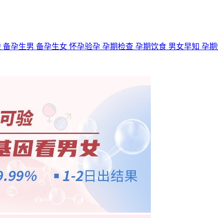
验
备孕生男
备孕生女
怀孕验孕
孕期检查
孕期饮食
男女早知
孕期