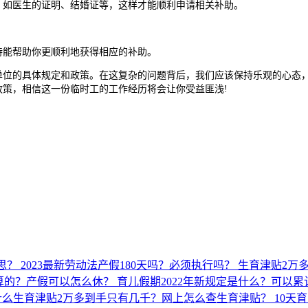
如医生的证明、结婚证等，这样才能顺利申请相关补助。
能帮助你更顺利地获得相应的补助。
的具体规定和政策。在这复杂的问题背后，我们应该保持乐观的心态，
策，相信这一份临时工的工作经历将会让你受益匪浅!
思？
2023最新劳动法产假180天吗？必须执行吗？
生育津贴2万
怎么算的？产假可以怎么休？
育儿假期2022年新规定是什么？可以
什么生育津贴2万多到手只有几千？网上怎么查生育津贴？
10天