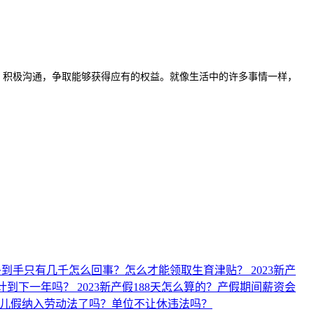
积极沟通，争取能够获得应有的权益。就像生活中的许多事情一样，
多到手只有几千怎么回事？怎么才能领取生育津贴？
2023新产
累计到下一年吗？
2023新产假188天怎么算的？产假期间薪资会
育儿假纳入劳动法了吗？单位不让休违法吗？