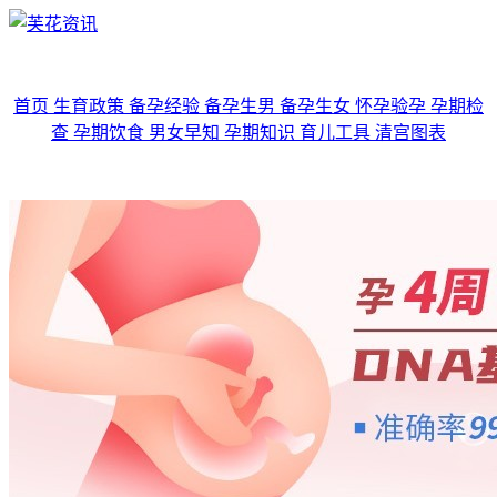
首页
生育政策
备孕经验
备孕生男
备孕生女
怀孕验孕
孕期检
查
孕期饮食
男女早知
孕期知识
育儿工具
清宫图表