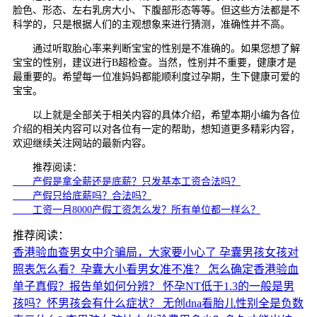
脸色、形态、左右乳房大小、下腹部形态等等。但这些方法都是不
科学的，只是根据人们的主观想象来进行猜测，准确性并不高。
通过听取胎心率来判断宝宝的性别是不准确的。如果您想了解
宝宝的性别，建议进行B超检查。当然，性别并不重要，健康才是
最重要的。希望每一位准妈妈都能顺利度过孕期，生下健康可爱的
宝宝。
以上就是全部关于相关内容的具体介绍，希望本期小编为各位
介绍的相关内容可以对各位有一定的帮助，想知道更多精彩内容，
欢迎继续关注网站的最新内容。
推荐阅读：
产假是拿全薪还是底薪？只发基本工资合法吗？
产假只给底薪吗？合法吗？
工资一月8000产假工资怎么发？所有单位都一样么？
推荐阅读：
香港验血查男女中介骗局，大家要小心了
孕囊男孩女孩对
照表怎么看？孕囊大小看男女准不准？
怎么确定香港验血
单子真假？报告单如何分辨？
怀孕NT低于1.3的一般是男
孩吗？怀男孩会有什么症状？
无创dna看胎儿性别全是负数