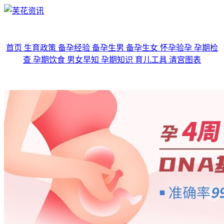
首页
生育政策
备孕经验
备孕生男
备孕生女
怀孕验孕
孕期检
查
孕期饮食
男女早知
孕期知识
育儿工具
清宫图表