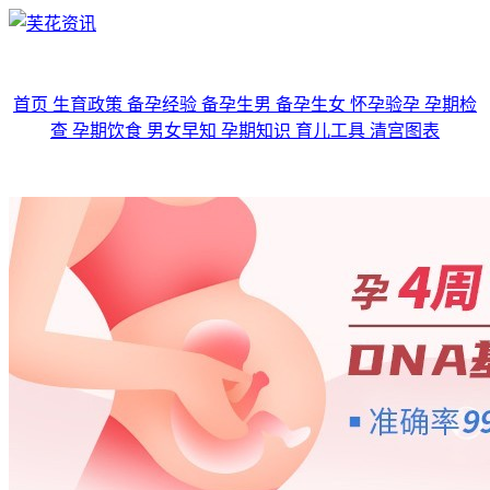
首页
生育政策
备孕经验
备孕生男
备孕生女
怀孕验孕
孕期检
查
孕期饮食
男女早知
孕期知识
育儿工具
清宫图表