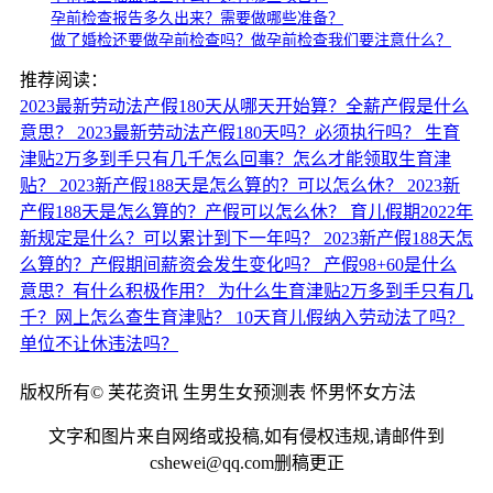
孕前检查报告多久出来？需要做哪些准备？
做了婚检还要做孕前检查吗？做孕前检查我们要注意什么？
推荐阅读：
2023最新劳动法产假180天从哪天开始算？全薪产假是什么
意思？
2023最新劳动法产假180天吗？必须执行吗？
生育
津贴2万多到手只有几千怎么回事？怎么才能领取生育津
贴？
2023新产假188天是怎么算的？可以怎么休？
2023新
产假188天是怎么算的？产假可以怎么休？
育儿假期2022年
新规定是什么？可以累计到下一年吗？
2023新产假188天怎
么算的？产假期间薪资会发生变化吗？
产假98+60是什么
意思？有什么积极作用？
为什么生育津贴2万多到手只有几
千？网上怎么查生育津贴？
10天育儿假纳入劳动法了吗？
单位不让休违法吗？
版权所有© 芙花资讯 生男生女预测表 怀男怀女方法
文字和图片来自网络或投稿,如有侵权违规,请邮件到
cshewei@qq.com删稿更正