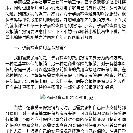
孕前检查是孕妇非常重要的一项工作，它不仅能够保证胎儿健
康，同时也能够让准妈妈们更好地了解自己的身体状况，及时发现
问题，预防疾病的发生。然而，对于孕前检查这样的医疗服务，很
多准妈妈都会考虑费用的问题，并想知道相关的报销方法。下面我
们就来详细介绍一下孕前检查费用的报销。那么，孕前检查费用怎
么报销？报销要注意什么？下面不妨一起跟着小编接着往下看，希
望小编提供的相关方法内容介绍可以帮助到各位。
一、孕前检查费用怎么报销？
我们需要了解的是，孕前检查的费用报销主要分为两种方式，
一种是基本医保的报销，另一种是商业保险的报销。对于有基本医
保的家庭来说，可以选择将孕前检查的费用直接通过医保结算。在
这种情况下，准妈妈只需要拿着医保卡到指定医院进行检查，然后
在结算时出示医保卡即可。这样一来，医院会根据医保规定的收费
标准来计算费用，将检查费用的一部分或全部报销给准妈妈。
当然，在享受医保报销的同时，也需要承担自己应该支付的部
分费用。对于没有基本医保的家庭来说，可以选择购买商业保险进
行报销。不同的商业保险公司会针对不同的孕前检查项目制定不同
的保险方案和金额，这需要家庭在购买保险时仔细咨询相关公司的
工作人员，并根据自己的实际情况选择适合自己的保险。在进行孕