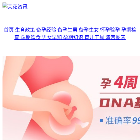
首页
生育政策
备孕经验
备孕生男
备孕生女
怀孕验孕
孕期检
查
孕期饮食
男女早知
孕期知识
育儿工具
清宫图表